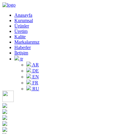
Anasayfa
Kurumsal
Ürünler
Üretim
Kalite
Markalarımız
Haberler
İletişim
tr
AR
DE
EN
FR
RU