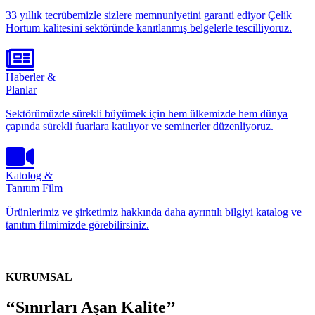
33 yıllık tecrübemizle sizlere memnuniyetini garanti ediyor Çelik
Hortum kalitesini sektöründe kanıtlanmış belgelerle tescilliyoruz.
Haberler &
Planlar
Sektörümüzde sürekli büyümek için hem ülkemizde hem dünya
çapında sürekli fuarlara katılıyor ve seminerler düzenliyoruz.
Katolog &
Tanıtım Film
Ürünlerimiz ve şirketimiz hakkında daha ayrıntılı bilgiyi katalog ve
tanıtım filmimizde görebilirsiniz.
KURUMSAL
‘‘Sınırları Aşan Kalite’’