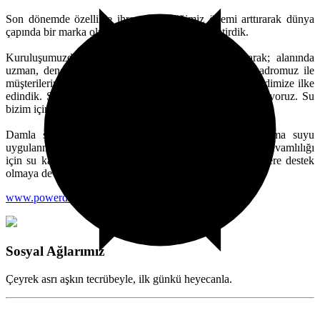
Son dönemde özellikle ihracata verdiğimiz önemi arttırarak dünya
çapında bir marka olmayı vizyonumuz haline getirdik.
Kuruluşumuzdan bu yana Power Drip markası olarak; alanında
uzman, deneyimli, disiplinli ve ekip ruhu ile çalışan kadromuz ile
müşterilerimize en kaliteli ürünü ve hizmeti sunmayı kendimize ilke
edindik. Sahip olduğumuz yerel değerlerimize önem veriyoruz. Su
bizim için vazgeçilmez bir kaynak.
Damla sulama sisteminde temel ilke az miktarda sulama suyu
uygulanmasını sağlamaktır. Dünyadaki canlı yaşamının devamlılığı
için su kaynaklarını koruma ve tasarrufu konusunda sizlere destek
olmaya devam ediyoruz.
www.powerdrip.com.tr
Sosyal Ağlarımız
Çeyrek asrı aşkın tecrübeyle, ilk günkü heyecanla.