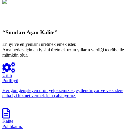
‘‘Sınırları Aşan Kalite’’
En iyi ve en yenisini üretmek emek ister.
Ama herkes için en iyisini üretmek uzun yılların verdiği tecrübe ile
mümkün olur.
Ürün
Portföyü
Her gün genişleyen ürün yelpazemizle çeşitlendiriyor ve ve sizlere
daha iyi hizmet vermek için çabalıyoruz.
Kalite
Politikamız