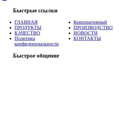
Быстрые ссылки
ГЛАВНАЯ
Корпоративный
ПРОДУКТЫ
ПРОИЗВОДСТВО
КАЧЕСТВО
НОВОСТИ
Политика
КОНТАКТЫ
конфиденциальности
Быстрое общение
Adres:
2. Organize Sanayi Bölgesi
Reisköy Caddesi No:6 Konya / Türkiye
Telefon:
+90 332 239 00 68
-
69
Email:
info@celikhortum.com.tr