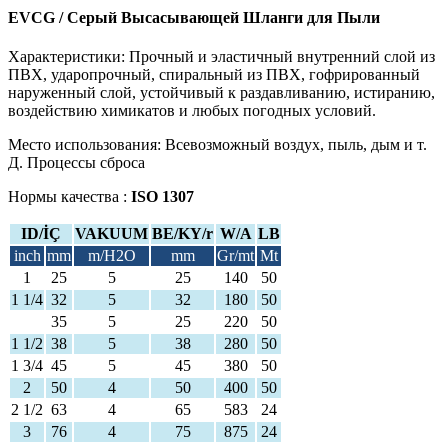
EVCG / Серый Высасывающей Шланги для Пыли
Характеристики: Прочный и эластичный внутренний слой из
ПВХ, ударопрочный, спиральный из ПВХ, гофрированный
наруженный слой, устойчивый к раздавливанию, истиранию,
воздействию химикатов и любых погодных условий.
Место использования: Всевозможный воздух, пыль, дым и т.
Д. Процессы сброса
Нормы качества :
ISO 1307
ID/İÇ
VAKUUM
BE/KY/r
W/A
LB
inch
mm
m/H2O
mm
Gr/mt
Mt
1
25
5
25
140
50
1 1/4
32
5
32
180
50
35
5
25
220
50
1 1/2
38
5
38
280
50
1 3/4
45
5
45
380
50
2
50
4
50
400
50
2 1/2
63
4
65
583
24
3
76
4
75
875
24