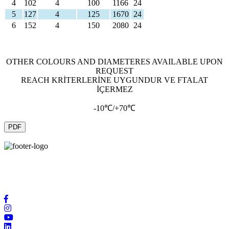
4
102
4
100
1166
24
5
127
4
125
1670
24
6
152
4
150
2080
24
OTHER COLOURS AND DIAMETERES AVAILABLE UPON
REQUEST
REACH KRİTERLERİNE UYGUNDUR VE FTALAT
İÇERMEZ
-10℃/+70℃
PDF
Благодаря новейшим технологическим возможностям и
международным контактам в производственной сфере мы
предлагаем вам услуги высочайшего качества.