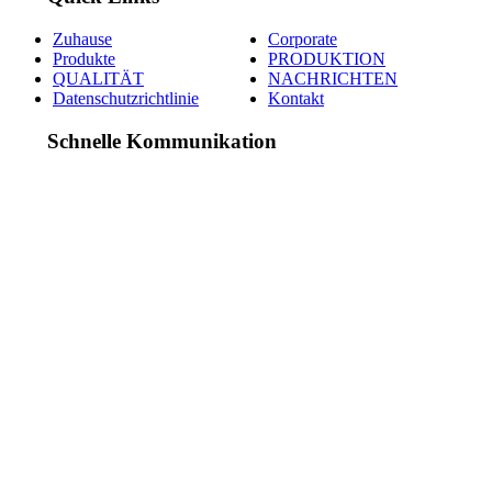
Zuhause
Corporate
Produkte
PRODUKTION
QUALITÄT
NACHRICHTEN
Datenschutzrichtlinie
Kontakt
Schnelle Kommunikation
Adres:
2. Organize Sanayi Bölgesi
Reisköy Caddesi No:6 Konya / Türkiye
Telefon:
+90 332 239 00 68
-
69
Email:
info@celikhortum.com.tr
© Copyright © 2020 | ÇELİK HORTUM
Design By: Voldi