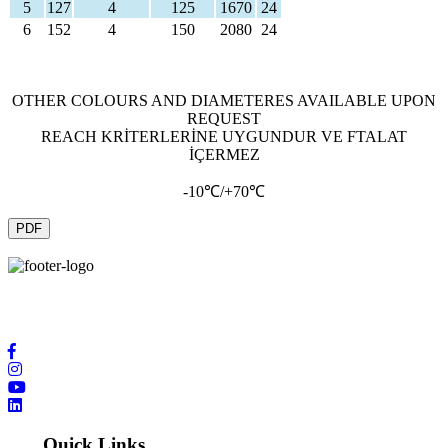
5
127
4
125
1670
24
6
152
4
150
2080
24
OTHER COLOURS AND DIAMETERES AVAILABLE UPON
REQUEST
REACH KRİTERLERİNE UYGUNDUR VE FTALAT
İÇERMEZ
-10℃/+70℃
PDF
Wir bieten Ihnen höchste Servicequalität durch modernste
Technologie und internationale Kontakte im Bereich der Produktion.
Quick Links