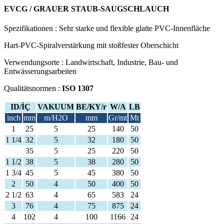
EVCG / GRAUER STAUB-SAUGSCHLAUCH
Spezifikationen : Sehr starke und flexible glatte PVC-Innenfläche
Hart-PVC-Spiralverstärkung mit stoßfester Oberschicht
Verwendungsorte : Landwirtschaft, Industrie, Bau- und
Entwässerungsarbeiten
Qualitätsnormen :
ISO 1307
ID/İÇ
VAKUUM
BE/KY/r
W/A
LB
inch
mm
m/H2O
mm
Gr/mt
Mt
1
25
5
25
140
50
1 1/4
32
5
32
180
50
35
5
25
220
50
1 1/2
38
5
38
280
50
1 3/4
45
5
45
380
50
2
50
4
50
400
50
2 1/2
63
4
65
583
24
3
76
4
75
875
24
4
102
4
100
1166
24