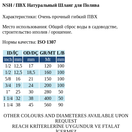
NSH / ПВХ Натуральный Шланг для Полива
Характеристики: Очень прочный гибкий ПВХ
Место использования: Общий сброс воды в садоводстве,
строительство иполив / орошение.
Нормы качества:
ISO 1307
ID/İÇ
OD/DÇ
GR/MT
L/B
inch
mm
mm
Mt
mm
1/2
12,5
17
120
100
1/2
12,5
18,5
160
100
5/8
16
21
150
100
3/4
19
24
200
100
1"
25
30
280
50
1 1/4
32
38
400
50
1 1/4
38
45
560
90
OTHER COLOURS AND DIAMETERES AVAILABLE UPON
REQUEST
REACH KRİTERLERİNE UYGUNDUR VE FTALAT
İÇERMEZ