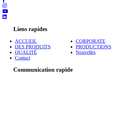
Liens rapides
ACCUEIL
CORPORATE
DES PRODUITS
PRODUCTIONS
QUALITÉ
Nouvelles
Contact
Communication rapide
Adres:
2. Organize Sanayi Bölgesi
Reisköy Caddesi No:6 Konya / Türkiye
Telefon:
+90 332 239 00 68
-
69