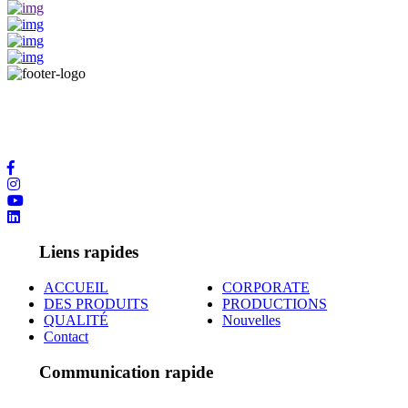
Nous vous fournissons la plus haute qualité de service en ayant les
dernières technologies et des contacts internationaux dans le
domaine de la DES PRODUITS.
Liens rapides
ACCUEIL
CORPORATE
DES PRODUITS
PRODUCTIONS
QUALITÉ
Nouvelles
Contact
Communication rapide
Adres: