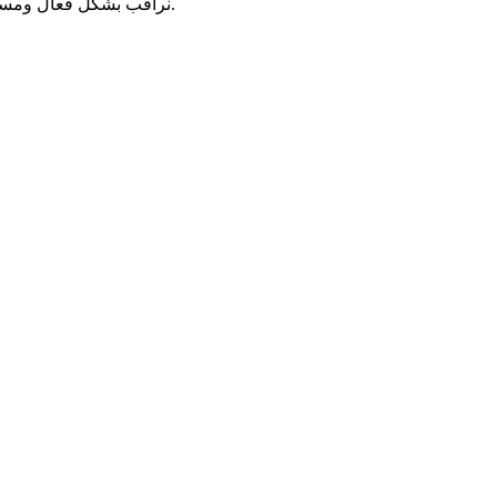
من خلال نظام إدارة الجودة TS EN ISO 9001 ، نراقب بشكل فعال ومستمر أهدافنا وسياساتنا.